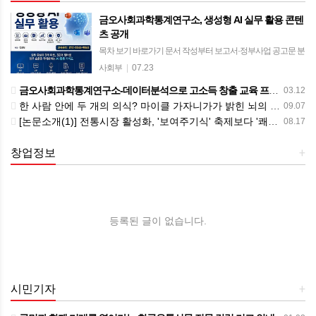
금오사회과학통계연구소, 생성형 AI 실무 활용 콘텐
츠 공개
목차 보기 바로가기 문서 작성부터 보고서·정부사업 공고문 분
석까지 업무 자동화 총망라 블로그 목차별 링크 연결로 접근성
사회부
|
07.23
높여…Microsoft 365 기반 실무 활용법 제시 금오사회과학통계
금오사회과학통계연구소-데이터분석으로 고소득 창출 교육 프로그램 운영
03.12
연구소(책임 연구자 김도형)…
한 사람 안에 두 개의 의식? 마이클 가자니가가 밝힌 뇌의 비밀
09.07
[논문소개(1)] 전통시장 활성화, '보여주기식' 축제보다 '쾌적한 환경'이 우선
08.17
창업정보
+
등록된 글이 없습니다.
시민기자
+