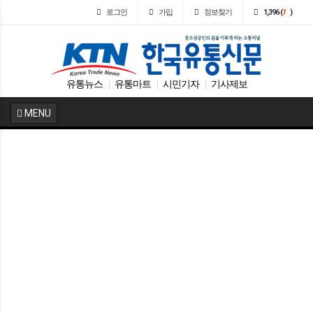
로그인
가입
정보찾기
1,396 (
1
)
유통뉴스
유통마트
시민기자
기사제보
|
|
|
MENU