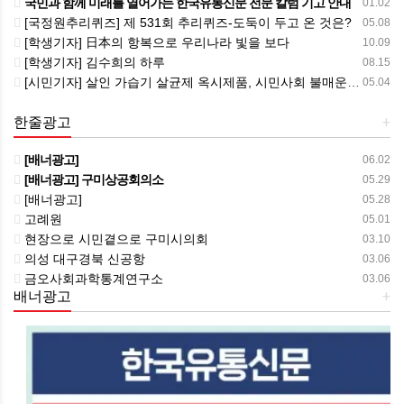
국민과 함께 미래를 열어가는 한국유통신문 전문 칼럼 기고 안내
01.02
[국정원추리퀴즈] 제 531회 추리퀴즈-도둑이 두고 온 것은?
05.08
[학생기자] 日本의 항복으로 우리나라 빛을 보다
10.09
[학생기자] 김수희의 하루
08.15
[시민기자] 살인 가습기 살균제 옥시제품, 시민사회 불매운동 움직임 <한국유통신문.com>
05.04
한줄광고
+
[배너광고]
06.02
[배너광고] 구미상공회의소
05.29
[배너광고]
05.28
고례원
05.01
현장으로 시민곁으로 구미시의회
03.10
의성 대구경북 신공항
03.06
금오사회과학통계연구소
03.06
배너광고
+