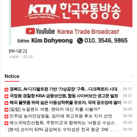
[배너광고]
사회부
|
05.28
Notice
+
경북도, AI·디지털트윈 기반 ‘가상공장’ 구축…다크팩토리 시대 앞당긴다
08.07
국정원·경찰청·KISA·금융보안원, 합동 사이버보안 권고문 발표
08.07
해외 플랫폼 뒤에 숨은 아동성착취물 유포자, 국제 공조망에 덜미
08.07
[칼럼] 뉴질랜드 여행, 렌터카 대신 차를 사볼까?
08.06
민주당 농어민당원들, 임미애 최고위원 후보 지지 선언
08.06
예스국제친선협회, 주한미군과 함께하는 ‘낙동강 수상스포츠 영어체험’ 성료
08.06
[분석] 순이익 63% 급감에도 수익성은 전국 평균 ‘2배’... 구미 코스닥 상장사, 위기 속 ‘체력’ 증명
08.06