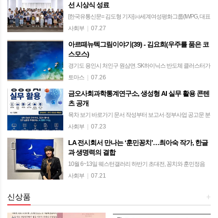
선 시상식 성료
함께하며 뜻깊은 시간을 만들었다…
[한국유통신문= 김도형 기자] ㈔세계여성평화그룹(IWPG, 대표
전나영)이 주최·주관한 ‘제8회 평화사랑 그림그리기 국제대회’
사회부
|
07.27
대한민국 예선 시상식이 지난 25일 서울시청 서소문청사 후생
아르떼뉴텍그림이야기(39) - 김요희(우주를 품은 코
동에서 성료됐다. 올해로 8회…
스모스)
경기도 용인시 처인구 원삼면. SK하이닉스 반도체 클러스터가
분주히 조성되고 있는 이곳에는 첨단산업의 역동성과는 또 다
토마스
|
07.26
른 시간이 흐르는 작은 문화공간이 있다. 갤러리 카페 릴
금오사회과학통계연구소, 생성형 AI 실무 활용 콘텐
869(Lille 869)이다. ​ 카페의…
츠 공개
목차 보기 바로가기 문서 작성부터 보고서·정부사업 공고문 분
석까지 업무 자동화 총망라 블로그 목차별 링크 연결로 접근성
사회부
|
07.23
높여…Microsoft 365 기반 실무 활용법 제시 금오사회과학통계
LA 전시회서 만나는 ‘훈민꽁치’…최아숙 작가, 한글
연구소(책임 연구자 김도형)…
과 생명력의 결합
10월 6~13일 웨스턴갤러리 하반기 초대전, 꽁치와 훈민정음
결합한 회화 세계 조명 [한국유통신문= 김도형 기자] 미국 로스
사회부
|
07.21
앤젤레스(LA)에서 최아숙 작가의 ‘훈민꽁치’ 연작을 조명하는
전시가 열린다. 꽁치와 훈민…
신상품
+