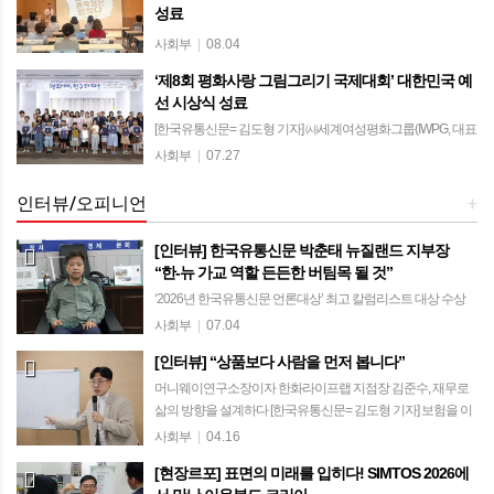
성료
상주시립도서관에서 시민 40여 명과 함께… 책을 통해 사람과
사회부
|
08.04
사람을 잇는 문화 프로젝트 [한국유통신문= 김도형 기자] 상주
‘제8회 평화사랑 그림그리기 국제대회’ 대한민국 예
시립도서관에서 열린 '머니웨이 북토크'에 약 40명의 시민들이
선 시상식 성료
함께하며 뜻깊은 시간을 만들었다…
[한국유통신문= 김도형 기자] ㈔세계여성평화그룹(IWPG, 대표
전나영)이 주최·주관한 ‘제8회 평화사랑 그림그리기 국제대회’
사회부
|
07.27
대한민국 예선 시상식이 지난 25일 서울시청 서소문청사 후생
동에서 성료됐다. 올해로 8회…
인터뷰/오피니언
+
[인터뷰] 한국유통신문 박춘태 뉴질랜드 지부장
“한-뉴 가교 역할 든든한 버팀목 될 것”
‘2026년 한국유통신문 언론대상’ 최고 칼럼리스트 대상 수상
민주평통 유라시아 회의 참석차 방한… 2년 만의 고국 방문에
사회부
|
07.04
소회 밝혀 “성공적인 뉴질랜드 유학·이민의 핵심은 언어보다
[인터뷰] “상품보다 사람을 먼저 봅니다”
‘문화적 차이’의 깊은 이해” […
머니웨이연구소장이자 한화라이프랩 지점장 김준수, 재무로
삶의 방향을 설계하다 [한국유통신문= 김도형 기자] 보험을 이
야기할 때 많은 이들은 먼저 질병을 떠올린다. 암, 뇌, 심장처럼
사회부
|
04.16
큰 질환에 대비하기 위한 보장부터…
[현장르포] 표면의 미래를 입히다! SIMTOS 2026에