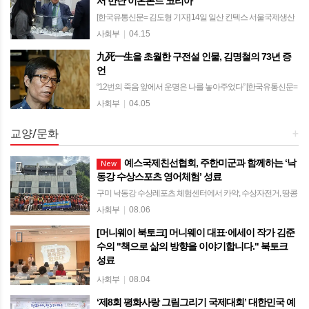
서 만난 이온본드 코리아
[한국유통신문= 김도형 기자] 14일 일산 킨텍스 서울국제생산
제조기술전(SIMTOS 2026)의 뜨거운 현장 속, 첨단 표면처리
사회부
|
04.15
기술로 주목받는 이온본드 코리아(Ionbond Korea)의 부스에는
九死一生을 초월한 구전설 인물, 김명철의 73년 증
끊임없이 업계 관…
언
“12번의 죽음 앞에서 운명은 나를 놓아주었다” [한국유통신문=
김도형 기자] 전자통신·산업 전문가 출신의 김명철(73) 씨는
사회부
|
04.05
1953년 서울 마포에서 태어난 이후, 12번의 생사를 오가는 극
한의 삶을 살아온 생존자다…
교양/문화
+
예스국제친선협회, 주한미군과 함께하는 ‘낙
New
동강 수상스포츠 영어체험’ 성료
구미 낙동강 수상레포츠 체험센터에서 카약, 수상자전거, 땅콩
보트 등 타며 미군과 수상스포츠 4년째 이어온 행사… “영어를
사회부
|
08.06
주입식 공부 아닌 즐거운 소통으로” [한국유통신문= 김도형 기
[머니웨이 북토크] 머니웨이 대표·에세이 작가 김준
자] 예스국제친선협회(Yes In…
수의 "책으로 삶의 방향을 이야기합니다." 북토크
성료
상주시립도서관에서 시민 40여 명과 함께… 책을 통해 사람과
사회부
|
08.04
사람을 잇는 문화 프로젝트 [한국유통신문= 김도형 기자] 상주
‘제8회 평화사랑 그림그리기 국제대회’ 대한민국 예
시립도서관에서 열린 '머니웨이 북토크'에 약 40명의 시민들이