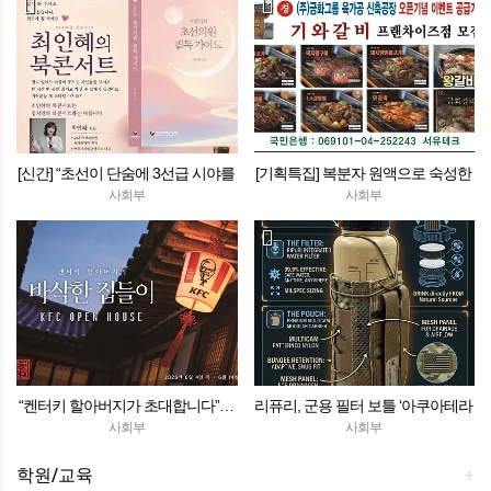
[신간] “초선이 단숨에 3선급 시야를
[기획특집] 복분자 원액으로 숙성한
갖춘다”… 최인혜 박사, 『지방의회
깊은 맛, 거품 뺀 파격가! (주)금화그
사회부
사회부
초선의원 필독 가이드』 출간
룹 ‘기와갈비’ 프랜차이즈 돌풍 예고
“켄터키 할아버지가 초대합니다”…
리퓨리, 군용 필터 보틀 ‘아쿠아테라
KFC, 한옥 팝업 ‘바삭한 집들이’
밀리터리 에디션’ 출시
사회부
사회부
학원/교육
+