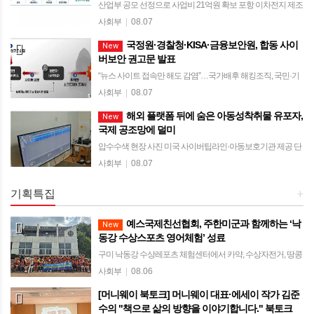
산업부 공모 선정으로 사업비 21억원 확보 포항 이차전지 제조
현장에서 공장 통합 설계·사전검증 기술 실증 공장 구축 기간·
사회부
|
08.07
초기 투자비 절감…한국형 공장 수출모델 경쟁력 강화 [한국유
국정원·경찰청·KISA·금융보안원, 합동 사이
New
통신문= 김도형 기자] 경상북도가 …
버보안 권고문 발표
“뉴스 사이트 접속만 해도 감염”…국가배후 해킹조직, 국민·기
업 노린 공격 고도화 이력서·채용 제안 위장 피싱메일과 ‘워터
사회부
|
08.07
링홀’ 공격 확산 경고 계정·고객정보·영업비밀 탈취 후 금전 요
해외 플랫폼 뒤에 숨은 아동성착취물 유포자,
New
구와 협박으로 이어질 우려 [한…
국제 공조망에 덜미
압수수색 현장 사진 미국 사이버팁라인·아동보호기관 제공 단
서로 국내 피의자 추적 경찰청 불법촬영물 추적시스템 활용…
사회부
|
08.07
4개월간 102건 인지·16명 검거 [한국유통신문= 김도형 기자]
해외 온라인 플랫폼과 파일공유망을 …
기획특집
+
예스국제친선협회, 주한미군과 함께하는 ‘낙
New
동강 수상스포츠 영어체험’ 성료
구미 낙동강 수상레포츠 체험센터에서 카약, 수상자전거, 땅콩
보트 등 타며 미군과 수상스포츠 4년째 이어온 행사… “영어를
사회부
|
08.06
주입식 공부 아닌 즐거운 소통으로” [한국유통신문= 김도형 기
[머니웨이 북토크] 머니웨이 대표·에세이 작가 김준
자] 예스국제친선협회(Yes In…
수의 "책으로 삶의 방향을 이야기합니다." 북토크